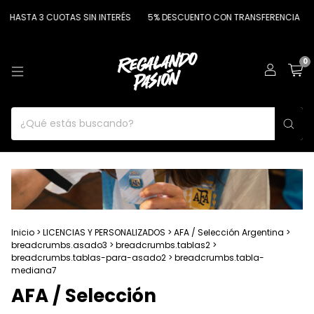
ASTA 3 CUOTAS SIN INTERÉS
5% DESCUENTO CON TRANSFERENCIA
HAS
0
Inicio
>
LICENCIAS Y PERSONALIZADOS
>
AFA / Selección Argentina
>
breadcrumbs.asado3
>
breadcrumbs.tablas2
>
breadcrumbs.tablas-para-asado2
>
breadcrumbs.tabla-
mediana7
AFA / Selección