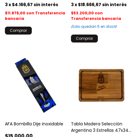
3
x
$4.166,67
sin interés
3
x
$18.666,67
sin interés
$11.875,00
con
Transferencia
$53.200,00
con
bancaria
Transferencia bancaria
¡Solo quedan
5
en stock!
AFA Bombilla Dije inoxidable
Tabla Madera Selección
Argentina 3 Estrellas 47x34
$15.000,00
Asado