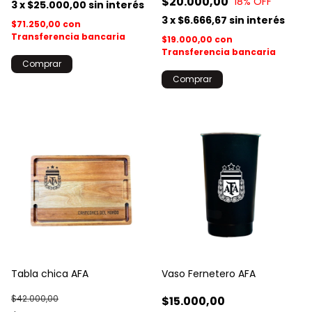
$20.000,00
18
% OFF
3
x
$25.000,00
sin interés
3
x
$6.666,67
sin interés
$71.250,00
con
Transferencia bancaria
$19.000,00
con
Transferencia bancaria
Tabla chica AFA
Vaso Fernetero AFA
$42.000,00
$15.000,00