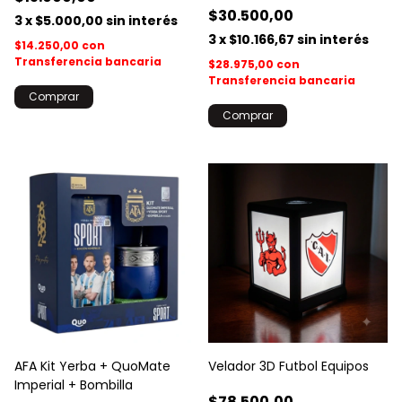
$30.500,00
3
x
$5.000,00
sin interés
3
x
$10.166,67
sin interés
$14.250,00
con
Transferencia bancaria
$28.975,00
con
Transferencia bancaria
AFA Kit Yerba + QuoMate
Velador 3D Futbol Equipos
Imperial + Bombilla
$78.500,00