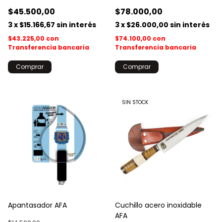
$45.500,00
$78.000,00
3
x
$15.166,67
sin interés
3
x
$26.000,00
sin interés
$43.225,00
con
$74.100,00
con
Transferencia bancaria
Transferencia bancaria
Comprar
SIN STOCK
Apantasador AFA
Cuchillo acero inoxidable
AFA