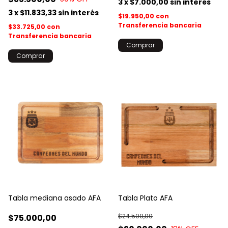
3
x
$7.000,00
sin interés
3
x
$11.833,33
sin interés
$19.950,00
con
Transferencia bancaria
$33.725,00
con
Transferencia bancaria
Tabla mediana asado AFA
Tabla Plato AFA
$24.500,00
$75.000,00