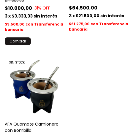
$14.500,00
$64.500,00
$10.000,00
31
% OFF
3
x
$21.500,00
sin interés
3
x
$3.333,33
sin interés
$61.275,00
con
Transferencia
$9.500,00
con
Transferencia
bancaria
bancaria
SIN STOCK
AFA Quomate Camionero
con Bombilla